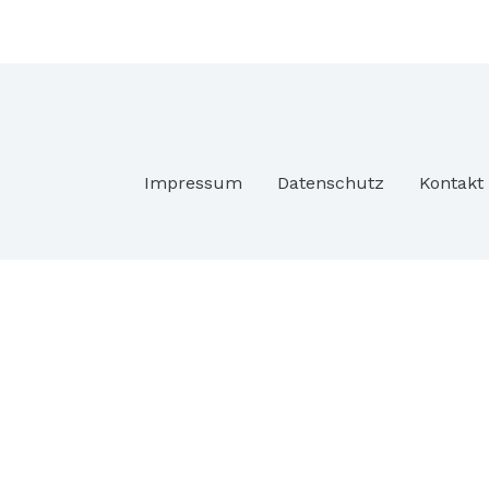
–
der
Traini
und
Spielb
startet
Impressum
Datenschutz
Kontakt