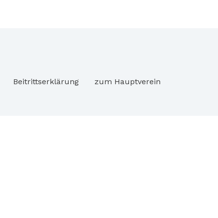
ngs-
etrieb
Beitrittserklärung
zum Hauptverein