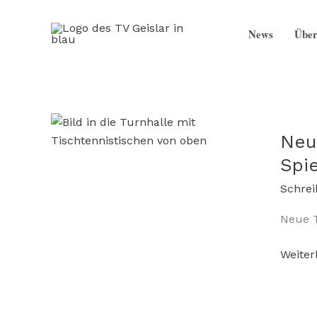
Zum
Inhalt
News
Über
springen
Neu
Spie
Schre
Neue T
Neue
Weiter
Turnha
in
Schwar