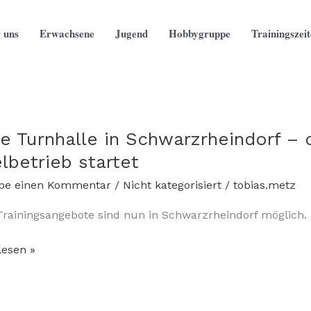
 uns
Erwachsene
Jugend
Hobbygruppe
Trainingszei
e Turnhalle in Schwarzrheindorf – d
lbetrieb startet
ibe einen Kommentar
/
Nicht kategorisiert
/
tobias.metz
rainingsangebote sind nun in Schwarzrheindorf möglich.
lesen »
lle
zrheindorf